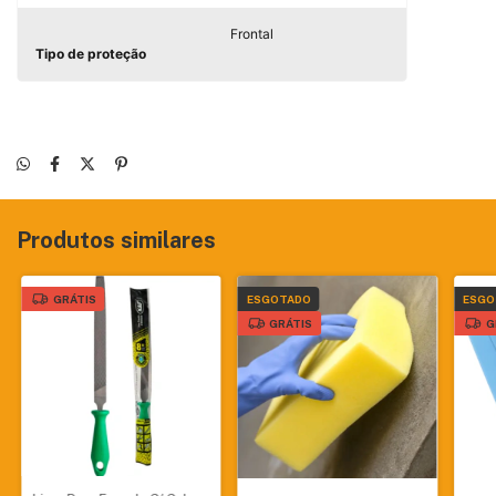
Frontal
Tipo de proteção
Produtos similares
GRÁTIS
ESGOTADO
ESGO
GRÁTIS
G