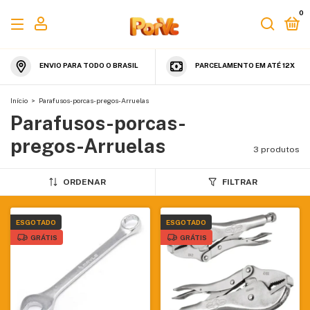
0
ENVIO PARA TODO O BRASIL
PARCELAMENTO EM ATÉ 12X
Início
>
Parafusos-porcas-pregos-Arruelas
Parafusos-porcas-
pregos-Arruelas
3 produtos
ORDENAR
FILTRAR
ESGOTADO
ESGOTADO
GRÁTIS
GRÁTIS